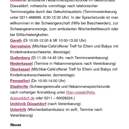
Düsseldorf, mittwochs vormittags nach telefonischer
Terminvergabe durch das Geburtshausbüro (Terminvereinbarung
unter 0211-466699, 9:30-12:30 Uhr). In der Sprechstunde ist man
willkommen in der Schwangerschaft (Hilfe bei Beschwerden), zur
Schwangerenvorsorge, zum ambulanten Wochenbettbesuch oder
bei Stillschwierigkeiten.
Garath
(Di 10:00-12:00 & Mi 10:00-13:00 Uhr)
Gerresheim
(Milchbar-Café/offener Treff für Eltern und Babys mit
Kinderkrankenschwester, dienstags)
Grafenberg
(Di 11:30-14:45 Uhr, nach Terminvereinbarung)
Niederkassel
(Termine in Hebammenpraxis nach Vereinbarung)
Oberkassel
(Milchbar-Café/offener Treff für Eltern und Babys mit
Kinderkrankenschwester, donnerstags)
Pempelfort
(Do 10:00-14:00 Uhr)
Stadtmitte
(Schwangerencafé und Hebammensprechstunde
nach vorheriger Anmeldung unter
lilian-nowak@efa-
duesseldorf.de
oder 0211 – 60028224.)
Uniklinik Düsseldorf
(nach Vereinbarung)
Unterbilk
(Wochenbettambulanz im evK, Termine nach
Vereinbarung)
Neuss