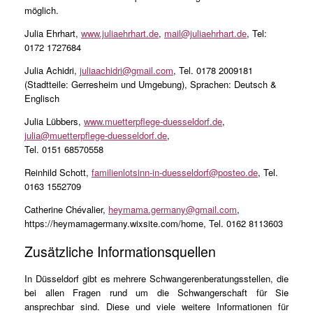
möglich.
Julia Ehrhart,
www.juliaehrhart.de
,
mail@juliaehrhart.de
, Tel:
0172 1727684
Julia Achidri,
juliaachidri@gmail.com
, Tel. 0178 2009181
(Stadtteile: Gerresheim und Umgebung), Sprachen: Deutsch &
Englisch
Julia Lübbers,
www.muetterpflege-duesseldorf.de
,
julia@muetterpflege-duesseldorf.de
,
Tel. 0151 68570558
Reinhild Schott,
familienlotsinn-in-duesseldorf@posteo.de
, Tel.
0163 1552709
Catherine Chévalier,
heymama.germany@gmail.com
,
https://heymamagermany.wixsite.com/home, Tel. 0162 8113603
Zusätzliche Informationsquellen
In Düsseldorf gibt es mehrere Schwangerenberatungsstellen, die
bei allen Fragen rund um die Schwangerschaft für Sie
ansprechbar sind. Diese und viele weitere Informationen für